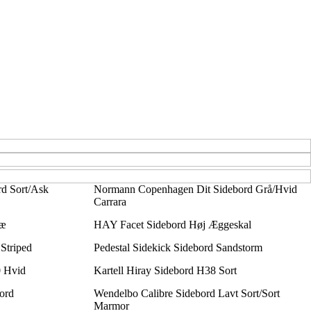
d Sort/Ask
Normann Copenhagen Dit Sidebord Grå/Hvid
Carrara
ræ
HAY Facet Sidebord Høj Æggeskal
Striped
Pedestal Sidekick Sidebord Sandstorm
 Hvid
Kartell Hiray Sidebord H38 Sort
ord
Wendelbo Calibre Sidebord Lavt Sort/Sort
Marmor