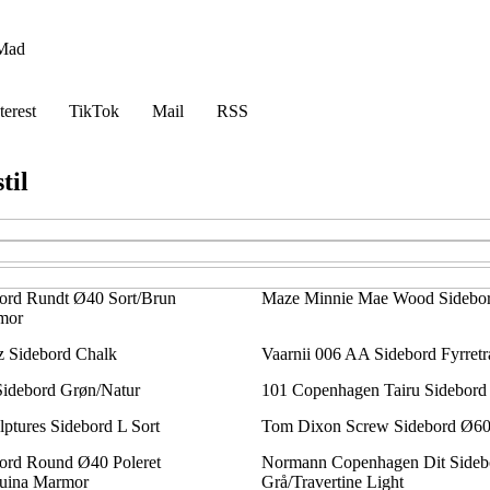
Mad
terest
TikTok
Mail
RSS
til
rd Rundt Ø40 Sort/Brun
Maze Minnie Mae Wood Sidebor
mor
 Sidebord Chalk
Vaarnii 006 AA Sidebord Fyrret
Sidebord Grøn/Natur
101 Copenhagen Tairu Sidebord 
lptures Sidebord L Sort
Tom Dixon Screw Sidebord Ø60
rd Round Ø40 Poleret
Normann Copenhagen Dit Sideb
quina Marmor
Grå/Travertine Light