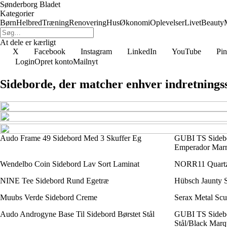
Sønderborg Bladet
Kategorier
Børn
Helbred
Træning
Renovering
Hus
Økonomi
Oplevelser
Livet
Beauty
At dele er kærligt
X
Facebook
Instagram
LinkedIn
YouTube
Pin
Login
Opret konto
Mailnyt
Sideborde, der matcher enhver indretningss
Audo Frame 49 Sidebord Med 3 Skuffer Eg
GUBI TS Sidebo
Emperador Mar
Wendelbo Coin Sidebord Lav Sort Laminat
NORR11 Quartz
NINE Tee Sidebord Rund Egetræ
Hübsch Jaunty 
Muubs Verde Sidebord Creme
Serax Metal Scu
Audo Androgyne Base Til Sidebord Børstet Stål
GUBI TS Sidebo
Stål/Black Mar