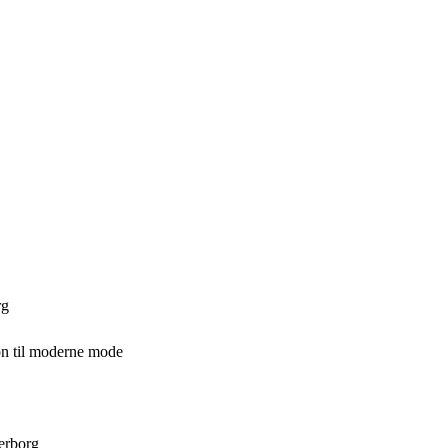
rg
on til moderne mode
derborg