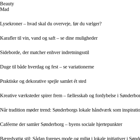
Beauty
Mad
Lysekroner – hvad skal du overveje, før du vælger?
Karafler til vin, vand og saft – se dine muligheder
Sideborde, der matcher enhver indretningsstil
Duge til både hverdag og fest – se variationerne
Praktiske og dekorative spejle samlet ét sted
Kreative værksteder spirer frem – fællesskab og fordybelse i Sønderbo
Når tradition møder trend: Sønderborgs lokale håndværk som inspirati
Caféerne der samler Sønderborg – byens sociale hjertepunkter
Bæredygtig stil: Sådan forenes mode og miljø i lokale initiativer i Søn