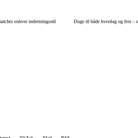
atcher enhver indretningsstil
Duge til både hverdag og fest – s
terest
TikTok
Mail
RSS