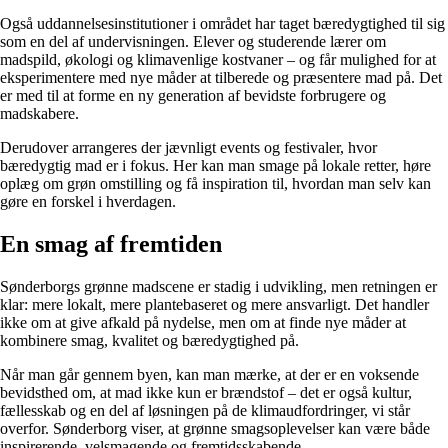
Også uddannelsesinstitutioner i området har taget bæredygtighed til sig
som en del af undervisningen. Elever og studerende lærer om
madspild, økologi og klimavenlige kostvaner – og får mulighed for at
eksperimentere med nye måder at tilberede og præsentere mad på. Det
er med til at forme en ny generation af bevidste forbrugere og
madskabere.
Derudover arrangeres der jævnligt events og festivaler, hvor
bæredygtig mad er i fokus. Her kan man smage på lokale retter, høre
oplæg om grøn omstilling og få inspiration til, hvordan man selv kan
gøre en forskel i hverdagen.
En smag af fremtiden
Sønderborgs grønne madscene er stadig i udvikling, men retningen er
klar: mere lokalt, mere plantebaseret og mere ansvarligt. Det handler
ikke om at give afkald på nydelse, men om at finde nye måder at
kombinere smag, kvalitet og bæredygtighed på.
Når man går gennem byen, kan man mærke, at der er en voksende
bevidsthed om, at mad ikke kun er brændstof – det er også kultur,
fællesskab og en del af løsningen på de klimaudfordringer, vi står
overfor. Sønderborg viser, at grønne smagsoplevelser kan være både
inspirerende, velsmagende og fremtidsskabende.