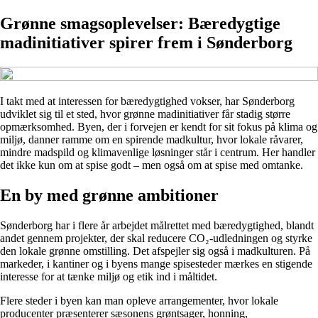
Grønne smagsoplevelser: Bæredygtige
madinitiativer spirer frem i Sønderborg
I takt med at interessen for bæredygtighed vokser, har Sønderborg
udviklet sig til et sted, hvor grønne madinitiativer får stadig større
opmærksomhed. Byen, der i forvejen er kendt for sit fokus på klima og
miljø, danner ramme om en spirende madkultur, hvor lokale råvarer,
mindre madspild og klimavenlige løsninger står i centrum. Her handler
det ikke kun om at spise godt – men også om at spise med omtanke.
En by med grønne ambitioner
Sønderborg har i flere år arbejdet målrettet med bæredygtighed, blandt
andet gennem projekter, der skal reducere CO₂-udledningen og styrke
den lokale grønne omstilling. Det afspejler sig også i madkulturen. På
markeder, i kantiner og i byens mange spisesteder mærkes en stigende
interesse for at tænke miljø og etik ind i måltidet.
Flere steder i byen kan man opleve arrangementer, hvor lokale
producenter præsenterer sæsonens grøntsager, honning,