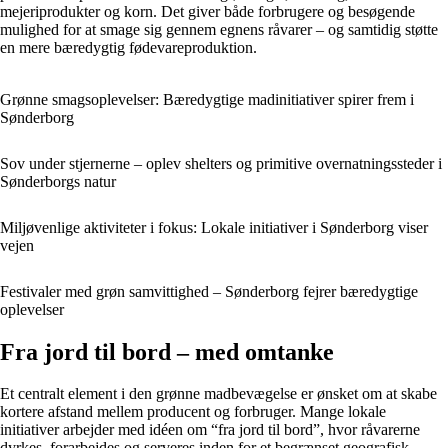
mejeriprodukter og korn. Det giver både forbrugere og besøgende
mulighed for at smage sig gennem egnens råvarer – og samtidig støtte
en mere bæredygtig fødevareproduktion.
Grønne smagsoplevelser: Bæredygtige madinitiativer spirer frem i
Sønderborg
Sov under stjernerne – oplev shelters og primitive overnatningssteder i
Sønderborgs natur
Miljøvenlige aktiviteter i fokus: Lokale initiativer i Sønderborg viser
vejen
Festivaler med grøn samvittighed – Sønderborg fejrer bæredygtige
oplevelser
Fra jord til bord – med omtanke
Et centralt element i den grønne madbevægelse er ønsket om at skabe
kortere afstand mellem producent og forbruger. Mange lokale
initiativer arbejder med idéen om “fra jord til bord”, hvor råvarerne
dyrkes, forarbejdes og serveres inden for et begrænset geografisk