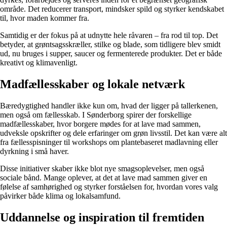
område. Det reducerer transport, mindsker spild og styrker kendskabet
til, hvor maden kommer fra.
Samtidig er der fokus på at udnytte hele råvaren – fra rod til top. Det
betyder, at grøntsagsskræller, stilke og blade, som tidligere blev smidt
ud, nu bruges i supper, saucer og fermenterede produkter. Det er både
kreativt og klimavenligt.
Madfællesskaber og lokale netværk
Bæredygtighed handler ikke kun om, hvad der ligger på tallerkenen,
men også om fællesskab. I Sønderborg spirer der forskellige
madfællesskaber, hvor borgere mødes for at lave mad sammen,
udveksle opskrifter og dele erfaringer om grøn livsstil. Det kan være alt
fra fællesspisninger til workshops om plantebaseret madlavning eller
dyrkning i små haver.
Disse initiativer skaber ikke blot nye smagsoplevelser, men også
sociale bånd. Mange oplever, at det at lave mad sammen giver en
følelse af samhørighed og styrker forståelsen for, hvordan vores valg
påvirker både klima og lokalsamfund.
Uddannelse og inspiration til fremtiden