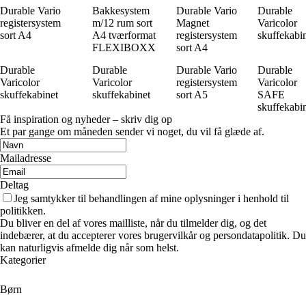
Durable Vario
Bakkesystem
Durable Vario
Durable
registersystem
m/12 rum sort
Magnet
Varicolor
sort A4
A4 tværformat
registersystem
skuffekabi
FLEXIBOXX
sort A4
Durable
Durable
Durable Vario
Durable
Varicolor
Varicolor
registersystem
Varicolor
skuffekabinet
skuffekabinet
sort A5
SAFE
skuffekabi
Få inspiration og nyheder – skriv dig op
Et par gange om måneden sender vi noget, du vil få glæde af.
Mailadresse
Deltag
Jeg samtykker til behandlingen af mine oplysninger i henhold til
politikken.
Du bliver en del af vores mailliste, når du tilmelder dig, og det
indebærer, at du accepterer vores brugervilkår og persondatapolitik. Du
kan naturligvis afmelde dig når som helst.
Kategorier
Børn