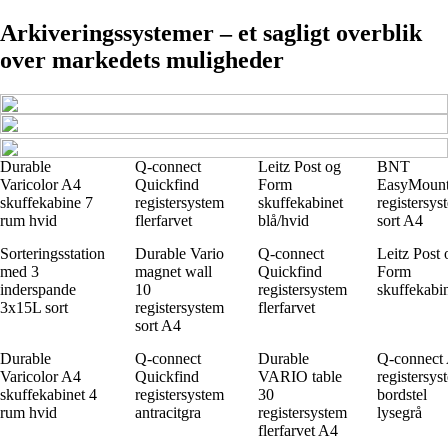
Arkiveringssystemer – et sagligt overblik
over markedets muligheder
Durable
Q-connect
Leitz Post og
BNT
Varicolor A4
Quickfind
Form
EasyMoun
skuffekabine 7
registersystem
skuffekabinet
registersys
rum hvid
flerfarvet
blå/hvid
sort A4
Sorteringsstation
Durable Vario
Q-connect
Leitz Post 
med 3
magnet wall
Quickfind
Form
inderspande
10
registersystem
skuffekabi
3x15L sort
registersystem
flerfarvet
sort A4
Durable
Q-connect
Durable
Q-connect
Varicolor A4
Quickfind
VARIO table
registersys
skuffekabinet 4
registersystem
30
bordstel
rum hvid
antracitgra
registersystem
lysegrå
flerfarvet A4